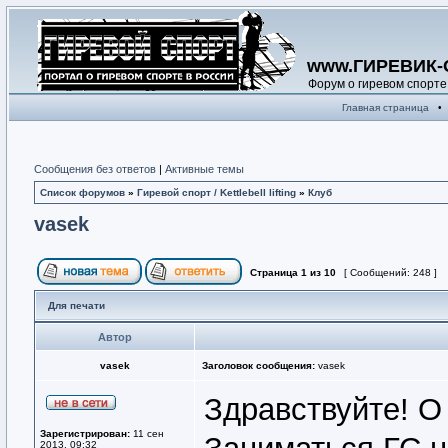
www.ГИРЕВИК-
Форум о гиревом спорте
Главная страница
•
Сообщения без ответов
|
Активные темы
Список форумов
»
Гиревой спорт / Kettlebell lifting
»
Клуб
vasek
Страница
1
из
10
[ Сообщений: 248 ]
Для печати
Автор
vasek
Заголовок сообщения:
vasek
Здравствуйте! О 
Зарегистрирован:
11 сен
2013, 09:32