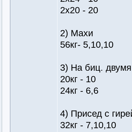
2х20 - 20
2) Махи
56кг- 5,10,10
3) На биц. двумя
20кг - 10
24кг - 6,6
4) Присед с гире
32кг - 7,10,10