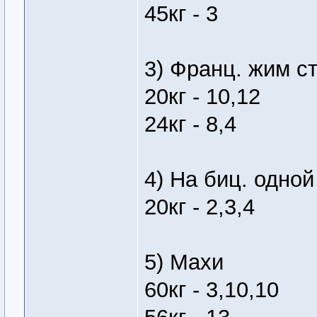
45кг - 3
3) Франц. жим ст
20кг - 10,12
24кг - 8,4
4) На биц. одной
20кг - 2,3,4
5) Махи
60кг - 3,10,10