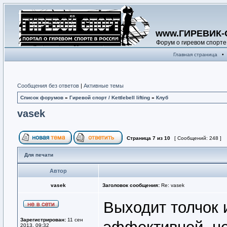
www.ГИРЕВИК-
Форум о гиревом спорте
Главная страница
•
Сообщения без ответов
|
Активные темы
Список форумов
»
Гиревой спорт / Kettlebell lifting
»
Клуб
vasek
Страница
7
из
10
[ Сообщений: 248 ]
Для печати
Автор
vasek
Заголовок сообщения:
Re: vasek
Выходит толчок и
Зарегистрирован:
11 сен
2013, 09:32