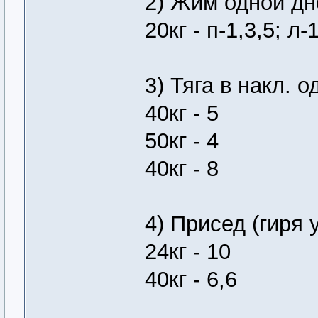
2) Жим одной дн
20кг - п-1,3,5; л-
3) Тяга в накл. о
40кг - 5
50кг - 4
40кг - 8
4) Присед (гиря 
24кг - 10
40кг - 6,6