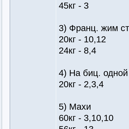
45кг - 3
3) Франц. жим ст
20кг - 10,12
24кг - 8,4
4) На биц. одной
20кг - 2,3,4
5) Махи
60кг - 3,10,10