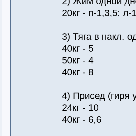
2) Жим одной дн
20кг - п-1,3,5; л-
3) Тяга в накл. о
40кг - 5
50кг - 4
40кг - 8
4) Присед (гиря 
24кг - 10
40кг - 6,6