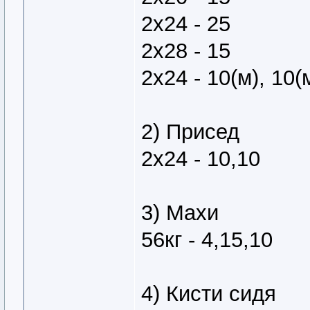
2х24 - 25
2х28 - 15
2х24 - 10(м), 10(
2) Присед
2х24 - 10,10
3) Махи
56кг - 4,15,10
4) Кисти сидя