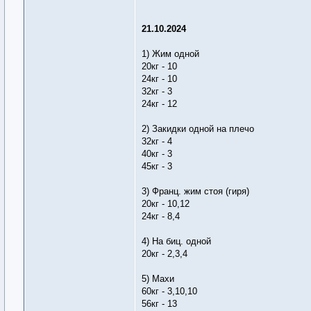
21.10.2024
1) Жим одной
20кг - 10
24кг - 10
32кг - 3
24кг - 12
2) Закидки одной на плечо
32кг - 4
40кг - 3
45кг - 3
3) Франц. жим стоя (гиря)
20кг - 10,12
24кг - 8,4
4) На биц. одной
20кг - 2,3,4
5) Махи
60кг - 3,10,10
56кг - 13