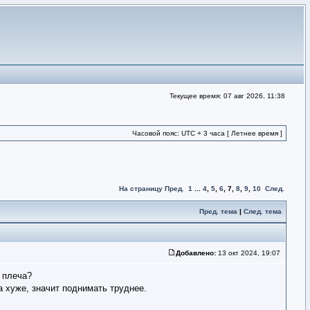
Текущее время: 07 авг 2026, 11:38
Часовой пояс: UTC + 3 часа [ Летнее время ]
На страницу
Пред.
1
...
4
,
5
,
6
,
7
,
8
,
9
,
10
След.
Пред. тема
|
След. тема
Добавлено:
13 окт 2024, 19:07
 плеча?
а хуже, значит поднимать труднее.