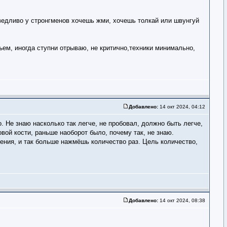
аведливо у стронгменов хочешь жми, хочешь толкай или швунгуй
ем, иногда ступни отрываю, не критично,техники минимально,
Добавлено:
14 окт 2024, 04:12
о. Не знаю насколько так легче, не пробовал, должно быть легче,
зовой кости, раньше наоборот было, почему так, не знаю.
жения, и так больше нажмёшь количество раз. Цель количество,
Добавлено:
14 окт 2024, 08:38