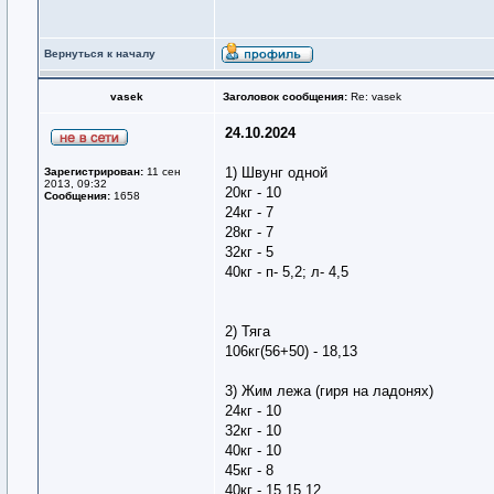
Вернуться к началу
vasek
Заголовок сообщения:
Re: vasek
24.10.2024
1) Швунг одной
Зарегистрирован:
11 сен
2013, 09:32
20кг - 10
Сообщения:
1658
24кг - 7
28кг - 7
32кг - 5
40кг - п- 5,2; л- 4,5
2) Тяга
106кг(56+50) - 18,13
3) Жим лежа (гиря на ладонях)
24кг - 10
32кг - 10
40кг - 10
45кг - 8
40кг - 15,15,12