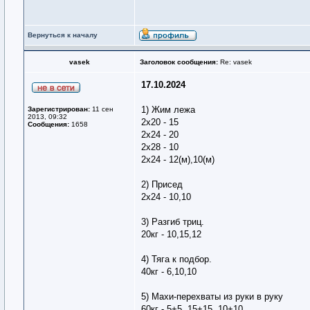
Вернуться к началу
vasek
Заголовок сообщения:
Re: vasek
17.10.2024
1) Жим лежа
Зарегистрирован:
11 сен
2013, 09:32
2х20 - 15
Сообщения:
1658
2х24 - 20
2х28 - 10
2х24 - 12(м),10(м)
2) Присед
2х24 - 10,10
3) Разгиб триц.
20кг - 10,15,12
4) Тяга к подбор.
40кг - 6,10,10
5) Махи-перехваты из руки в руку
60кг - 5+5, 15+15, 10+10