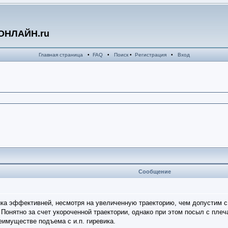
ОНЛАЙН.ru
Главная страница
•
FAQ
•
Поиск
•
Регистрация
•
Вход
Сообщение
вика эффективней, несмотря на увеличенную траекторию, чем допустим с
 Понятно за счет укороченной траектории, однако при этом посыл с плеч
еимуществе подъема с и.п. гиревика.