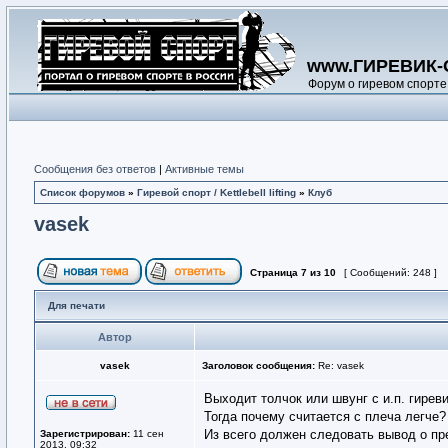
www.ГИРЕВИК-
Форум о гиревом спорте
Сообщения без ответов
|
Активные темы
Список форумов
»
Гиревой спорт / Kettlebell lifting
»
Клуб
vasek
Страница
7
из
10
[ Сообщений: 248 ]
Для печати
Автор
vasek
Заголовок сообщения:
Re: vasek
Выходит толчок или швунг с и.п. гире
Тогда почему считается с плеча легче?
Из всего должен следовать вывод о пр
Зарегистрирован:
11 сен
2013, 09:32