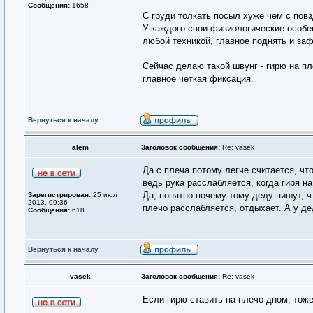
Сообщения:
1658
С груди толкать посыл хуже чем с повз
У каждого свои физиологические особе
любой техникой, главное поднять и заф
Сейчас делаю такой швунг - гирю на п
главное четкая фиксация.
Вернуться к началу
alem
Заголовок сообщения:
Re: vasek
Да с плеча потому легче считается, что
ведь рука расслабляется, когда гиря на
Да, понятно почему тому деду пишут, ч
Зарегистрирован:
25 июл
2013, 09:36
плечо расслабляется, отдыхает. А у де
Сообщения:
618
Вернуться к началу
vasek
Заголовок сообщения:
Re: vasek
Если гирю ставить на плечо дном, тож