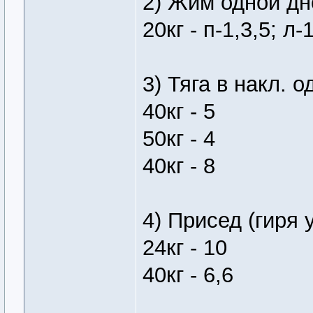
2) Жим одной дн
20кг - п-1,3,5; л-
3) Тяга в накл. о
40кг - 5
50кг - 4
40кг - 8
4) Присед (гиря 
24кг - 10
40кг - 6,6