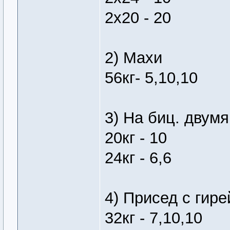
2х20 - 20
2) Махи
56кг- 5,10,10
3) На биц. двумя
20кг - 10
24кг - 6,6
4) Присед с гире
32кг - 7,10,10