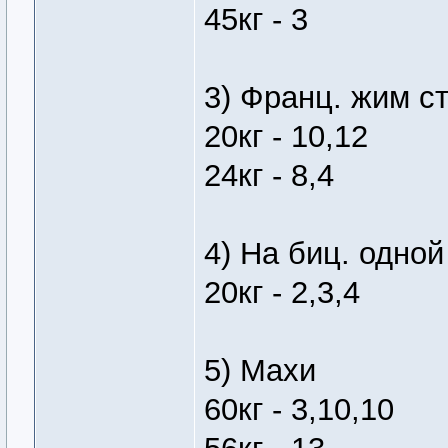
45кг - 3
3) Франц. жим ст
20кг - 10,12
24кг - 8,4
4) На биц. одной
20кг - 2,3,4
5) Махи
60кг - 3,10,10