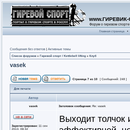
www.ГИРЕВИК-
Форум о гиревом спорте
Главная страница
•
Сообщения без ответов
|
Активные темы
Список форумов
»
Гиревой спорт / Kettlebell lifting
»
Клуб
vasek
Страница
7
из
10
[ Сообщений: 248 ]
Для печати
Автор
vasek
Заголовок сообщения:
Re: vasek
Выходит толчок и
Зарегистрирован:
11 сен
2013, 09:32