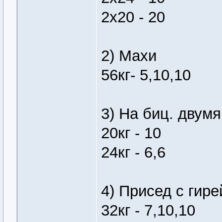
2х20 - 20
2) Махи
56кг- 5,10,10
3) На биц. двумя
20кг - 10
24кг - 6,6
4) Присед с гире
32кг - 7,10,10