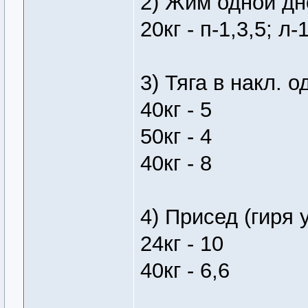
2) Жим одной дн
20кг - п-1,3,5; л-
3) Тяга в накл. о
40кг - 5
50кг - 4
40кг - 8
4) Присед (гиря 
24кг - 10
40кг - 6,6