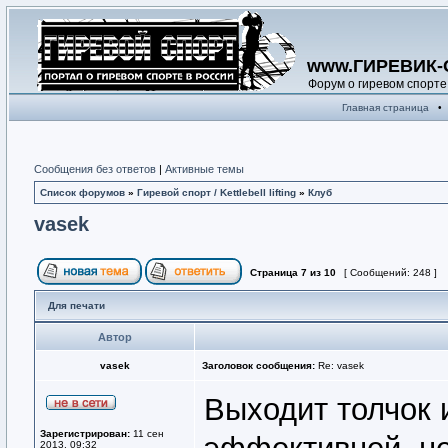
www.ГИРЕВИК-
Форум о гиревом спорте
Главная страница
•
Сообщения без ответов
|
Активные темы
Список форумов
»
Гиревой спорт / Kettlebell lifting
»
Клуб
vasek
Страница
7
из
10
[ Сообщений: 248 ]
Для печати
Автор
vasek
Заголовок сообщения:
Re: vasek
Выходит толчок и
Зарегистрирован:
11 сен
2013, 09:32