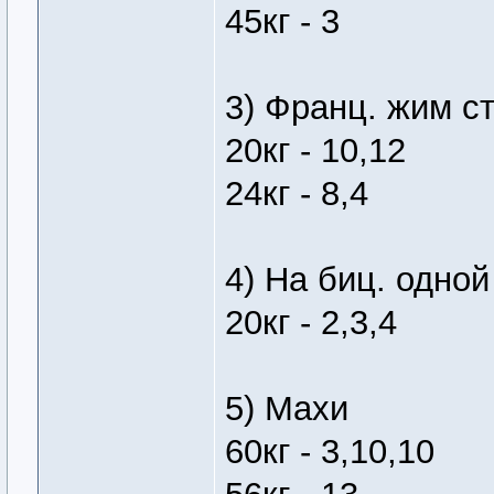
45кг - 3
3) Франц. жим ст
20кг - 10,12
24кг - 8,4
4) На биц. одной
20кг - 2,3,4
5) Махи
60кг - 3,10,10