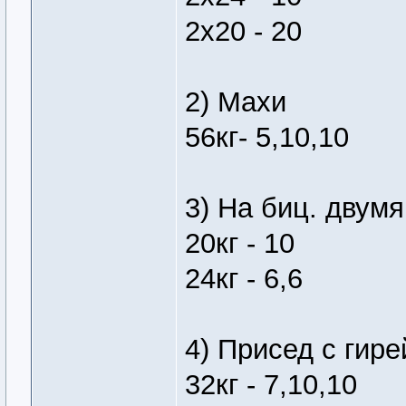
2х20 - 20
2) Махи
56кг- 5,10,10
3) На биц. двумя
20кг - 10
24кг - 6,6
4) Присед с гире
32кг - 7,10,10