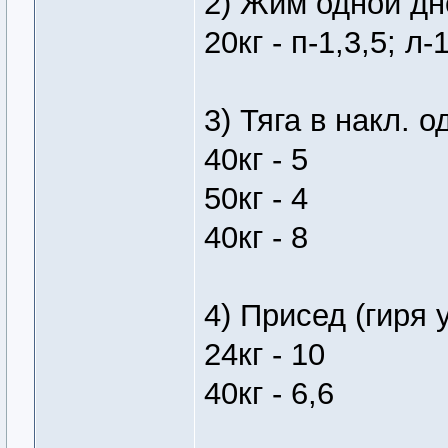
2) Жим одной дн
20кг - п-1,3,5; л-
3) Тяга в накл. о
40кг - 5
50кг - 4
40кг - 8
4) Присед (гиря 
24кг - 10
40кг - 6,6