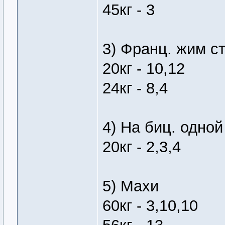
45кг - 3
3) Франц. жим ст
20кг - 10,12
24кг - 8,4
4) На биц. одной
20кг - 2,3,4
5) Махи
60кг - 3,10,10