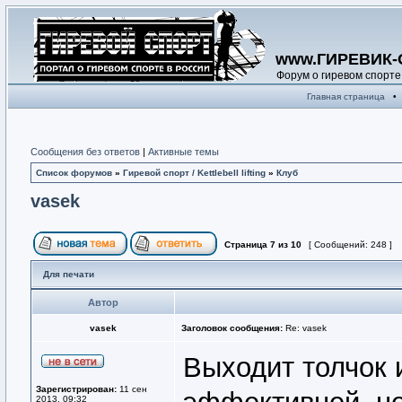
www.ГИРЕВИК-
Форум о гиревом спорте
Главная страница
•
Сообщения без ответов
|
Активные темы
Список форумов
»
Гиревой спорт / Kettlebell lifting
»
Клуб
vasek
Страница
7
из
10
[ Сообщений: 248 ]
Для печати
Автор
vasek
Заголовок сообщения:
Re: vasek
Выходит толчок и
Зарегистрирован:
11 сен
2013, 09:32