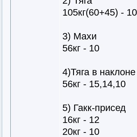
2) Тяга
105кг(60+45) - 10
3) Махи
56кг - 10
4)Тяга в наклоне
56кг - 15,14,10
5) Гакк-присед
16кг - 12
20кг - 10