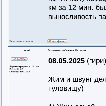
км за 12 мин. бы
выносливость па
Вернуться к началу
vasek
Заголовок сообщения:
Re: vasek
08.05.2025
(гири
Зарегистрирован:
11 сен
2013, 09:32
Сообщения:
1658
Жим и швунг дела
туловищу)