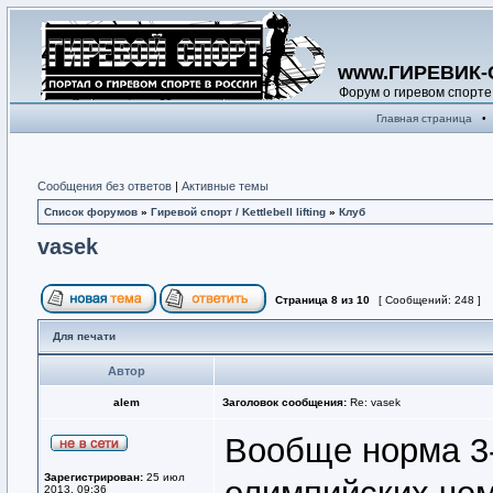
www.ГИРЕВИК-
Форум о гиревом спорте
Главная страница
•
Сообщения без ответов
|
Активные темы
Список форумов
»
Гиревой спорт / Kettlebell lifting
»
Клуб
vasek
Страница
8
из
10
[ Сообщений: 248 ]
Для печати
Автор
alem
Заголовок сообщения:
Re: vasek
Вообще норма 3-
Зарегистрирован:
25 июл
2013, 09:36