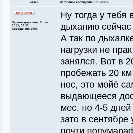
vasek
Заголовок сообщения:
Re: vasek
Ну тогда у тебя 
Зарегистрирован:
11 сен
дыханию сейчас 
2013, 09:32
Сообщения:
1658
А так по дыхалке
нагрузки не пра
занялся. Вот в 2
пробежать 20 км 
нос, это мойё с
выдающееся дост
мес. по 4-5 дней
зато в сентябре 
почти полумарафо