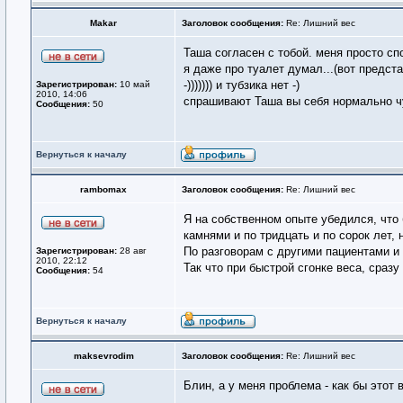
Makar
Заголовок сообщения:
Re: Лишний вес
Таша согласен с тобой. меня просто спо
я даже про туалет думал...(вот предс
-))))))) и тубзика нет -)
Зарегистрирован:
10 май
2010, 14:06
спрашивают Таша вы себя нормально чу? 
Сообщения:
50
Вернуться к началу
rambomax
Заголовок сообщения:
Re: Лишний вес
Я на собственном опыте убедился, что
камнями и по тридцать и по сорок лет,
По разговорам с другими пациентами и 
Зарегистрирован:
28 авг
2010, 22:12
Так что при быстрой сгонке веса, сраз
Сообщения:
54
Вернуться к началу
maksevrodim
Заголовок сообщения:
Re: Лишний вес
Блин, а у меня проблема - как бы этот 