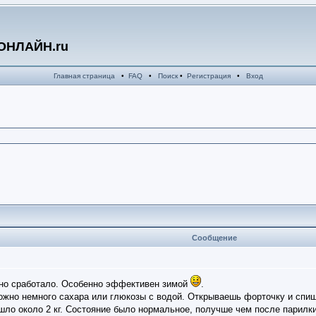
ОНЛАЙН.ru
Главная страница
•
FAQ
•
Поиск
•
Регистрация
•
Вход
Сообщение
 но сработало. Особенно эффективен зимой
.
ожно немного сахара или глюкозы с водой. Открываешь форточку и спишь
шло около 2 кг. Состояние было нормальное, получше чем после парилки