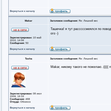
Вернуться к началу
Makar
Заголовок сообщения:
Re: Лишний вес
Ташечка! я тут расссссмеялся по поводу
ого -)
Зарегистрирован:
10 май
2010, 14:06
Сообщения:
50
Вернуться к началу
Tasha
Заголовок сообщения:
Re: Лишний вес
Makar, никому такого не пожелаю..((((( 
Зарегистрирован:
08 июл
2009, 16:33
Сообщения:
468
Откуда:
Обнинск
Вернуться к началу