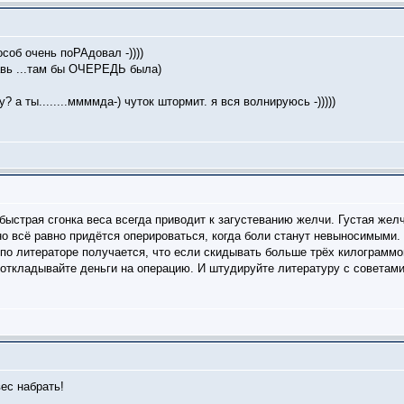
соб очень поРАдовал -))))
тавь ...там бы ОЧЕРЕДЬ была)
а ты........ммммда-) чуток штормит. я вся волнируюсь -)))))
 быстрая сгонка веса всегда приводит к загустеванию желчи. Густая же
 но всё равно придётся оперироваться, когда боли станут невыносимыми.
по литераторе получается, что если скидывать больше трёх килограммов
у откладывайте деньги на операцию. И штудируйте литературу с совета
вес набрать!