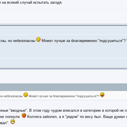
 на всякий случай испытать загодя.
сны, но небезопасны
Может лучше за благовременно "подсушиться"?
 но небезопасны
Может лучше за благовременно "подсушиться"?
ные "вводные". В этом году чудом вписался в категорию в которой не п
 не лопнули.
Коллега заболел, а я "рядом" по весу был. Ваще думал о
овал".