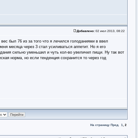
Добавлено:
02 июл 2013, 08:22
 вес был 76 из за того что я лечился голоданиями в ввел
меня месяца через 3 стал усиливаться аппетит. Но я его
одания сильно уменьшил и чуть кол-во увеличил пищи. Ну так вот
ческая норма, но если тенденция сохранится то через год
На страницу
Пред.
1
,
2