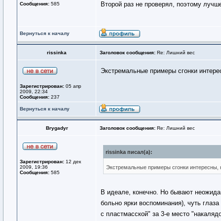
Второй раз не проверял, поэтому лучше
Сообщения:
585
Вернуться к началу
rissinka
Заголовок сообщения:
Re: Лишний вес
Экстремальные примеры сгонки интере
Зарегистрирован:
05 апр
2009, 22:34
Сообщения:
237
Вернуться к началу
Brygadyr
Заголовок сообщения:
Re: Лишний вес
rissinka писал(а):
Зарегистрирован:
12 дек
2009, 19:36
Экстремальные примеры сгонки интересны,
Сообщения:
585
В идеале, конечно. Но бывают неожидан
больно ярки воспоминания), чуть глаза
с пластмасской" за 3-е место "накаляд