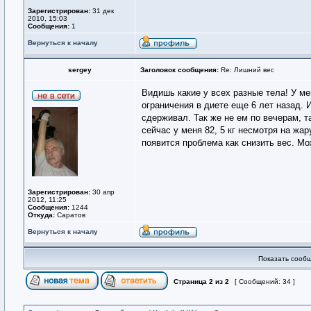
Зарегистрирован:
31 дек
2010, 15:03
Сообщения:
1
Вернуться к началу
sergey
Заголовок сообщения:
Re: Лишний вес
Видишь какие у всех разные тела! У мен
ограничения в диете еще 6 лет назад. И
сдерживал. Так же не ем по вечерам, 
сейчас у меня 82, 5 кг несмотря на жар
появится проблема как снизить вес. М
Зарегистрирован:
30 апр
2012, 11:25
Сообщения:
1244
Откуда:
Саратов
Вернуться к началу
Показать сообщ
Страница
2
из
2
[ Сообщений: 34 ]