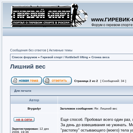
www.ГИРЕВИК-
Форум о гиревом спорте
Сообщения без ответов
|
Активные темы
Список форумов
»
Гиревой спорт / Kettlebell lifting
»
Сгонка веса
Лишний вес
Страница
2
из
2
[ Сообщений: 34 ]
Для печати
Автор
Brygadyr
Заголовок сообщения:
Re: Лишний вес
Еще способ. Пробовал всего один раз,
За день до взвешивания не ужинать. М
Зарегистрирован:
12 дек
"растопку" остывающего (моего) тела у
2009, 19:36