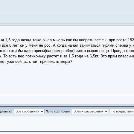
я 1,5 года назад тоже была мысль как бы набрать вес т.к. при росте 182
 все 6 лет он у меня не рос. А когда начал заниматься гирями сперва у 
также хотя бы один прием(например обед) чисто сырая пища. Правда гол
у. То есть вес потихоньку растет и за 1,5 года на 6,5кг. Это прям класси
ожет уже сейчас стоит принимать меры?
ения за:
Поле сортировки