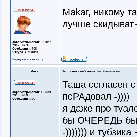
Makar, никому та
лучше скидывать
Зарегистрирован:
08 июл
2009, 16:33
Сообщения:
468
Откуда:
Обнинск
Вернуться к началу
Makar
Заголовок сообщения:
Re: Лишний вес
Таша согласен с
Зарегистрирован:
10 май
поРАдовал -))))
2010, 14:06
Сообщения:
50
я даже про туале
бы ОЧЕРЕДЬ бы
-))))))) и тубзика 