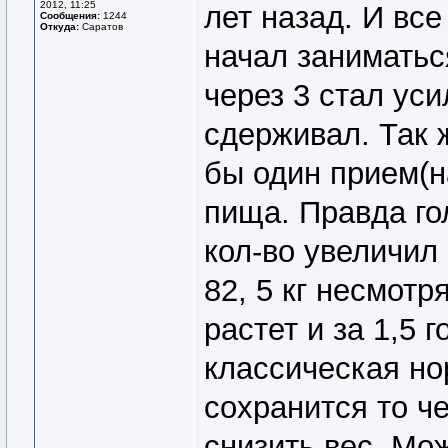
2012, 11:25
лет назад. И все
Сообщения:
1244
Откуда:
Саратов
начал заниматьс
через 3 стал уси
сдерживал. Так 
бы один прием(н
пища. Правда го
кол-во увеличил 
82, 5 кг несмотр
растет и за 1,5 г
классическая но
сохранится то ч
снизить вес. Мо