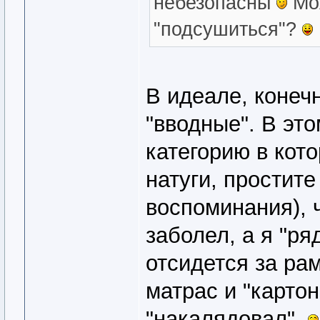
небезопасны
Мож
"подсушиться"?
В идеале, конеч
"вводные". В это
категорию в кот
натуги, простите
воспоминания), 
заболел, а я "р
отсидется за рам
матрас и "картон
"накалядовал".