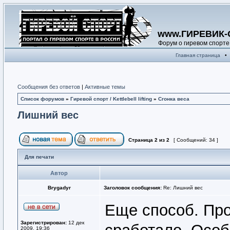
www.ГИРЕВИК-
Форум о гиревом спорте
Главная страница
•
Сообщения без ответов
|
Активные темы
Список форумов
»
Гиревой спорт / Kettlebell lifting
»
Сгонка веса
Лишний вес
Страница
2
из
2
[ Сообщений: 34 ]
Для печати
Автор
Brygadyr
Заголовок сообщения:
Re: Лишний вес
Еще способ. Про
Зарегистрирован:
12 дек
2009, 19:36