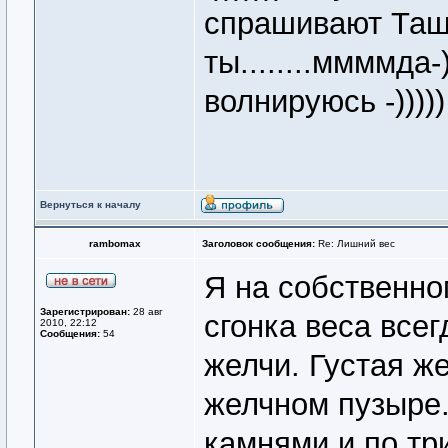
спрашивают Таш
ты........ммммда-
волнируюсь -)))))
Вернуться к началу
rambomax
Заголовок сообщения:
Re: Лишний вес
Я на собственно
Зарегистрирован:
28 авг
сгонка веса всег
2010, 22:12
Сообщения:
54
желчи. Густая ж
желчном пузыре.
камнями и по три