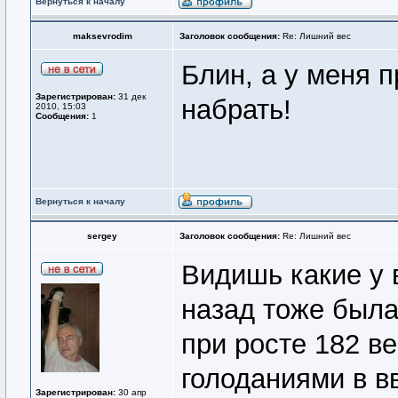
Вернуться к началу
maksevrodim
Заголовок сообщения:
Re: Лишний вес
Блин, а у меня п
Зарегистрирован:
31 дек
набрать!
2010, 15:03
Сообщения:
1
Вернуться к началу
sergey
Заголовок сообщения:
Re: Лишний вес
Видишь какие у в
назад тоже была 
при росте 182 ве
голоданиями в в
Зарегистрирован:
30 апр