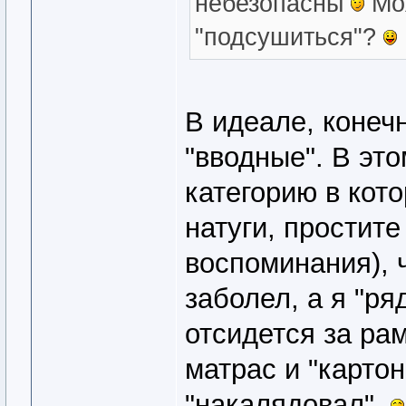
небезопасны
Мож
"подсушиться"?
В идеале, конеч
"вводные". В это
категорию в кот
натуги, простите
воспоминания), 
заболел, а я "р
отсидется за рам
матрас и "картон
"накалядовал".