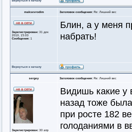
Вернуться к началу
maksevrodim
Заголовок сообщения:
Re: Лишний вес
Блин, а у меня п
Зарегистрирован:
31 дек
набрать!
2010, 15:03
Сообщения:
1
Вернуться к началу
sergey
Заголовок сообщения:
Re: Лишний вес
Видишь какие у в
назад тоже была 
при росте 182 ве
голоданиями в в
Зарегистрирован:
30 апр