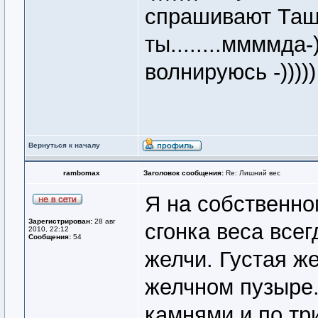
спрашивают Таш
ты........ммммда-
волнируюсь -)))))
Вернуться к началу
rambomax
Заголовок сообщения:
Re: Лишний вес
Я на собственно
Зарегистрирован:
28 авг
сгонка веса всег
2010, 22:12
Сообщения:
54
желчи. Густая ж
желчном пузыре.
камнями и по три