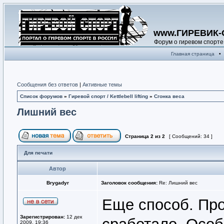
www.ГИРЕВИК-
Форум о гиревом спорте
Главная страница
•
Сообщения без ответов
|
Активные темы
Список форумов
»
Гиревой спорт / Kettlebell lifting
»
Сгонка веса
Лишний вес
Страница
2
из
2
[ Сообщений: 34 ]
Для печати
Автор
Brygadyr
Заголовок сообщения:
Re: Лишний вес
Еще способ. Про
Зарегистрирован:
12 дек
2009, 19:36