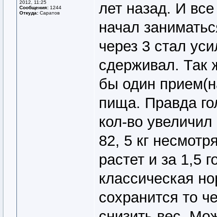
2012, 11:25
лет назад. И все
Сообщения:
1244
Откуда:
Саратов
начал заниматьс
через 3 стал уси
сдерживал. Так 
бы один прием(н
пища. Правда го
кол-во увеличил 
82, 5 кг несмотр
растет и за 1,5 г
классическая но
сохранится то ч
снизить вес. Мо