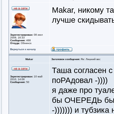
Makar, никому та
лучше скидывать
Зарегистрирован:
08 июл
2009, 16:33
Сообщения:
468
Откуда:
Обнинск
Вернуться к началу
Makar
Заголовок сообщения:
Re: Лишний вес
Таша согласен с
Зарегистрирован:
10 май
поРАдовал -))))
2010, 14:06
Сообщения:
50
я даже про туале
бы ОЧЕРЕДЬ бы
-))))))) и тубзика 