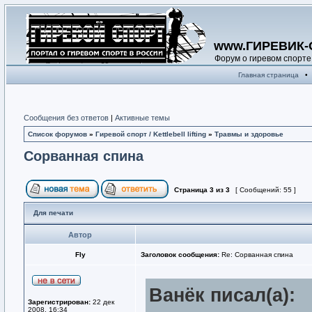
www.ГИРЕВИК-
Форум о гиревом спорте
Главная страница
•
Сообщения без ответов
|
Активные темы
Список форумов
»
Гиревой спорт / Kettlebell lifting
»
Травмы и здоровье
Сорванная спина
Страница
3
из
3
[ Сообщений: 55 ]
Для печати
Автор
Fly
Заголовок сообщения:
Re: Сорванная спина
Ванёк писал(а):
Зарегистрирован:
22 дек
2008, 16:34