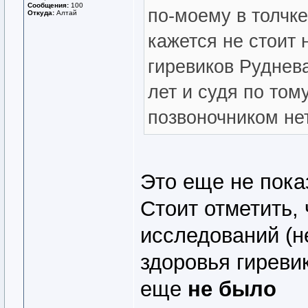
Сообщения:
100
по-моему в толчке
Откуда:
Алтай
кажется не стоит 
гиревиков Руднева
лет и судя по том
позвоночником не
Это еще не пока
Стоит отметить,
исследований (н
здоровья гиреви
еще
не было