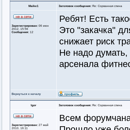
Maike1
Заголовок сообщения:
Re: Сорванная спина
Ребят! Есть так
Зарегистрирован:
06 июн
Это "закачка" дл
2012, 15:56
Сообщения:
12
снижает риск тр
Не надо думать,
арсенала фитнес
Вернуться к началу
Igor
Заголовок сообщения:
Re: Сорванная спина
Всем форумчанам
Зарегистрирован:
27 май
Прошло уже боле
2010, 16:11