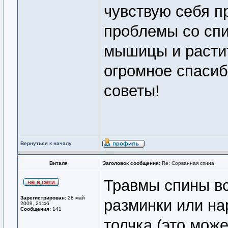
чувствую себя п
проблемы со спи
мышицы и расти
огромное спасиб
советы!
Вернуться к началу
Виталя
Заголовок сообщения:
Re: Сорванная спина
Травмы спины вс
Зарегистрирован:
28 май
разминки или н
2009, 21:46
Сообщения:
141
толчка (это може