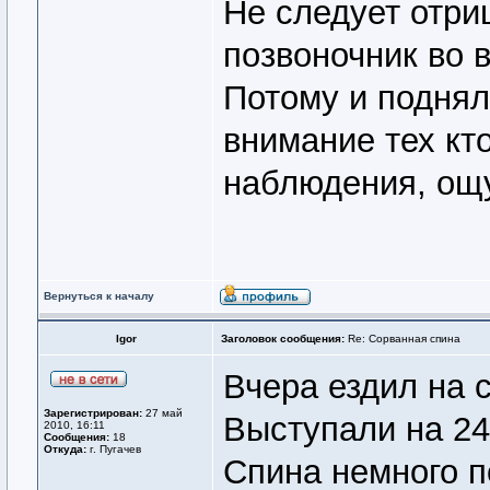
Не следует отриц
позвоночник во в
Потому и поднял
внимание тех кт
наблюдения, ощ
Вернуться к началу
Igor
Заголовок сообщения:
Re: Сорванная спина
Вчера ездил на 
Зарегистрирован:
27 май
Выступали на 24-
2010, 16:11
Сообщения:
18
Откуда:
г. Пугачев
Спина немного п