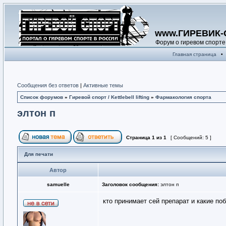
www.ГИРЕВИК-
Форум о гиревом спорте
Главная страница
•
Сообщения без ответов
|
Активные темы
Список форумов
»
Гиревой спорт / Kettlebell lifting
»
Фармакология спорта
элтон п
Страница
1
из
1
[ Сообщений: 5 ]
Для печати
Автор
samuelle
Заголовок сообщения:
элтон п
кто принимает сей препарат и какие поб