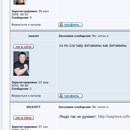
Зарегистрирован:
08 июл
2009, 06:34
Сообщения:
6
Вернуться к началу
swanet
Заголовок сообщения:
Re: элтон п
хз по составу витамины как витамины
Зарегистрирован:
22 мар
2010, 06:38
Сообщения:
2
Вернуться к началу
28121977
Заголовок сообщения:
Re: элтон п
Люди так не думают:
http://waylove.ru/
Зарегистрирован:
07 сен
2009, 08:14