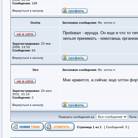
Сообщения:
188
Вернуться к началу
Gosha
Заголовок сообщения:
Re: элтон п
Пробовал - ерунда. Он еще и что то тип
нельзя принимать - измотаешь организм
Зарегистрирован:
25 янв
2009, 13:10
Сообщения:
64
Вернуться к началу
Den
Заголовок сообщения:
Re: элтон п
Мне нравится, а сейчас еще элтон фор
Зарегистрирован:
20 июл
2011, 21:14
Сообщения:
2
Вернуться к началу
Показать сообщения за:
Поле 
Страница
1
из
1
[ Сообщений: 5 ]