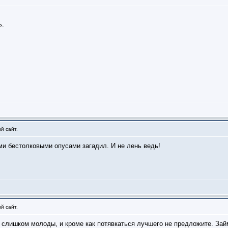
ь.
й сайт.
и бестолковыми опусами загадил. И не лень ведь!
й сайт.
е слишком молоды, и кроме как потявкаться лучшего не предложите. Зай