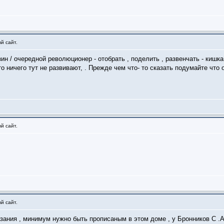
й сайт.
зин / очередной революционер - отобрать , поделить , развенчать - кишка 
то ничего тут не развивают, . Прежде чем что- то сказать подумайте что
й сайт.
й сайт.
зания , минимум нужно быть прописаным в этом доме , у Бронников С .А.