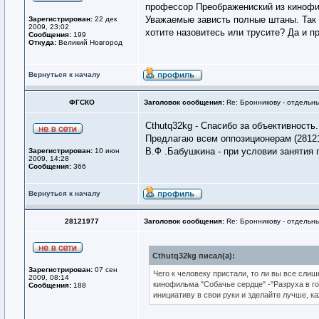
профессор Преображениский из кинофил
Уважаемые зависть полные штаны. Так 
Зарегистрирован:
22 дек
2009, 23:02
хотите назовитесь или трусите? Да и пр
Сообщения:
199
Откуда:
Великий Новгород
Вернуться к началу
ФГСКО
Заголовок сообщения:
Re: Бронникову - отдельны
Cthutq32kg - Cпасибо за объективность.
Предлагаю всем оппозиционерам (281219
В.Ф .Бабушкина - при условии занятия
Зарегистрирован:
10 июн
2009, 14:28
Сообщения:
366
Вернуться к началу
28121977
Заголовок сообщения:
Re: Бронникову - отдельны
Cthutq32kg писал(а):
Зарегистрирован:
07 сен
Чего к человеку пристали, то ли вы все сли
2009, 08:14
кинофильма "Собачье сердце" -"Разруха в го
Сообщения:
188
инициативу в свои руки и зделайте лучше, ка