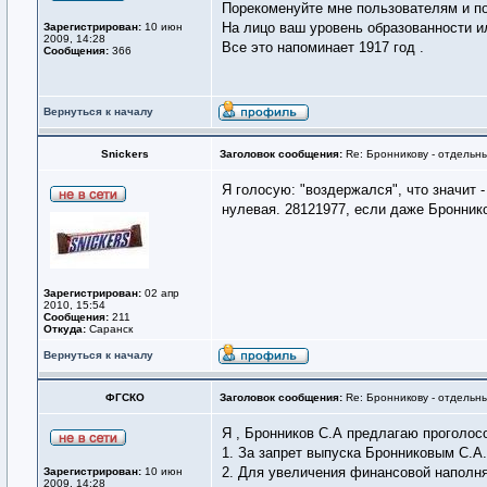
Порекоменуйте мне пользователям и по
На лицо ваш уровень образованности ил
Зарегистрирован:
10 июн
2009, 14:28
Все это напоминает 1917 год .
Сообщения:
366
Вернуться к началу
Snickers
Заголовок сообщения:
Re: Бронникову - отдельны
Я голосую: "воздержался", что значит 
нулевая. 28121977, если даже Броннико
Зарегистрирован:
02 апр
2010, 15:54
Сообщения:
211
Откуда:
Саранск
Вернуться к началу
ФГСКО
Заголовок сообщения:
Re: Бронникову - отдельны
Я , Бронников С.А предлагаю проголосо
1. За запрет выпуска Бронниковым С.А. г
2. Для увеличения финансовой наполн
Зарегистрирован:
10 июн
2009, 14:28