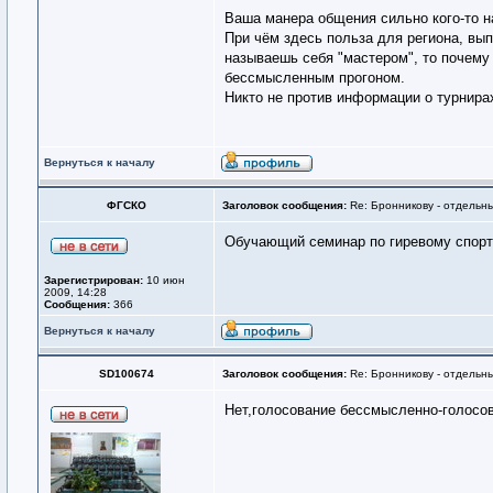
Ваша манера общения сильно кого-то н
При чём здесь польза для региона, вып
называешь себя "мастером", то почему
бессмысленным прогоном.
Никто не против информации о турнирах
Вернуться к началу
ФГСКО
Заголовок сообщения:
Re: Бронникову - отдельны
Обучающий семинар по гиревому спорту 
Зарегистрирован:
10 июн
2009, 14:28
Сообщения:
366
Вернуться к началу
SD100674
Заголовок сообщения:
Re: Бронникову - отдельны
Нет,голосование бессмысленно-голосов