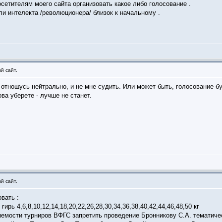
сетителям моего сайта организовать какое либо голосование .
и интелекта /революционера/ близок к начальному .
й сайт.
- отношусь нейтрально, и не мне судить. Или может быть, голосование 
ва уберете - лучше не станет.
й сайт.
вать :
ирь 4,6,8,10,12,14,18,20,22,26,28,30,34,36,38,40,42,44,46,48,50 кг
яемости турниров ВФГС запретить проведение Бронникову С.А. тематич