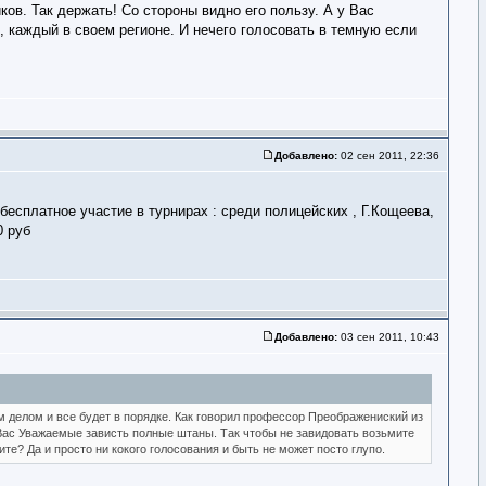
ов. Так держать! Со стороны видно его пользу. А у Вас
, каждый в своем регионе. И нечего голосовать в темную если
Добавлено:
02 сен 2011, 22:36
есплатное участие в турнирах : среди полицейских , Г.Кощеева,
0 руб
Добавлено:
03 сен 2011, 10:43
м делом и все будет в порядке. Как говорил профессор Преображениский из
у Вас Уважаемые зависть полные штаны. Так чтобы не завидовать возьмите
те? Да и просто ни кокого голосования и быть не может посто глупо.