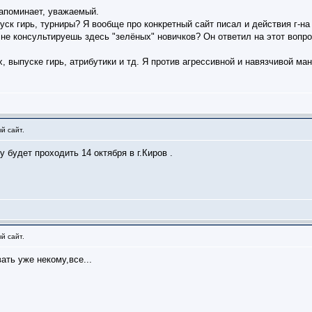
апоминает, уважаемый.
уск гирь, турниры? Я вообще про конкретный сайт писал и действия г-на
 не консультируешь здесь "зелёных" новичков? Он ответил на этот воп
, выпуске гирь, атрибутики и тд. Я против агрессивной и навязчивой м
й сайт.
будет проходить 14 октября в г.Киров .
й сайт.
ать уже некому,все...