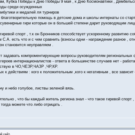
м, Кубка Победы к Дню Победы 9 мая , к Дню Космонавтики , Дембельск
боды среди осужденных
рибутики и медалей ля турниров
ть благотворительную помощь в детские дома и школы интернаты со стар
 сувенирные гири которые он в большей степени дарит руководящим лица
гиревой спорт , т.к он Бронников способствует ускоренному развитию со
.А. есть что и с чем сравнить (взносы одни - награждение разное , отно
он становится неуправляем .
ют задавать компроментирующие вопросы руководителям региональных ф
 героев интернационалистов - ответа в большинстве случаев нет - работ
частвую в ЧО,ЧЕЗР,ЧАЗР ,ЧР,КР.
х к действиям : кого к положительным ,кого к негативным , все зависит 
сну и небо голубое, листвы зеленой вязь.
ельно , что бы каждый житель региона знал - что такое гиревой спорт , 
 тогда можете что либо отрицать .
й сайт.