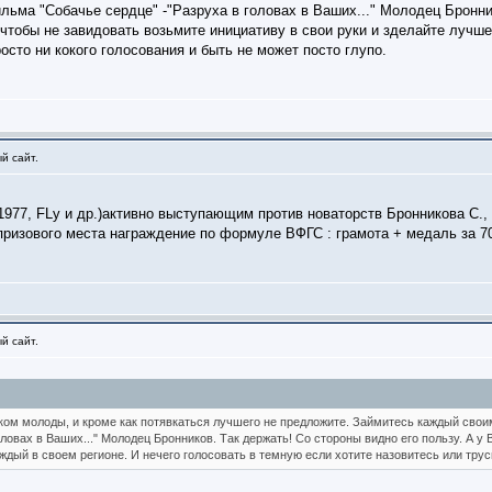
ьма "Собачье сердце" -"Разруха в головах в Ваших..." Молодец Бронник
чтобы не завидовать возьмите инициативу в свои руки и зделайте лучше
осто ни кокого голосования и быть не может посто глупо.
й сайт.
77, FLy и др.)активно выступающим против новаторств Бронникова С., б
 призового места награждение по формуле ВФГС : грамота + медаль за 7
й сайт.
шком молоды, и кроме как потявкаться лучшего не предложите. Займитесь каждый свои
ловах в Ваших..." Молодец Бронников. Так держать! Со стороны видно его пользу. А 
ждый в своем регионе. И нечего голосовать в темную если хотите назовитесь или труси