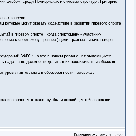
ий альбом, среди Полицейских и силовых структур , Григорию
товых взносов
м которые могут оказать содействие в развитии гиревого спорта
бытий в гиревом спорте , когда спортсмену - участнику
шение к спортсмену - разное ) цели - разные , иначе говоря
едераций ВФГС : - а что в нашем регионе нет выдающихся
ать надо , а не должности делить и их просиживать изображая
от уровня интеллекта и образованности человека .
как все знают что такое футбол и хоккей ., что бы в секции
Добавлено:
29 авг 2011, 22:37