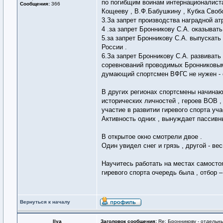
по погибщим воинам интернационалиста
Сообщения:
366
Кощееву , В.Ф.Бабушкину , Кубка Сво
3.За запрет производства наградной ат
4 .за запрет Бронникову С.А. оказыва
5.за запрет Бронникову С.А. выпускать
России .
6.За запрет Бронникову С.А. развивать 
соревнований проводимых Бронниковым С
думающий спортсмен ВФГС не нужен - 
В других регионах спортсмены начина
исторических личностей , героев ВОВ ,
участие в развитии гиревого спорта у
Активность одних , вынуждает пассивны
В открытое окно смотрели двое .
Один увидел снег и грязь , другой - ве
Научитесь работать на местах самостоят
гиревого спорта очередь была , отбор –
Вернуться к началу
Ilya
Заголовок сообщения:
Re: Бронникову - отдельны