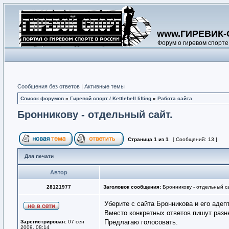
www.ГИРЕВИК-
Форум о гиревом спорте
Сообщения без ответов
|
Активные темы
Список форумов
»
Гиревой спорт / Kettlebell lifting
»
Работа сайта
Бронникову - отдельный сайт.
Страница
1
из
1
[ Сообщений: 13 ]
Для печати
Автор
28121977
Заголовок сообщения:
Бронникову - отдельный с
Уберите с сайта Бронникова и его адеп
Вместо конкретных ответов пишут разн
Предлагаю голосовать.
Зарегистрирован:
07 сен
2009, 08:14