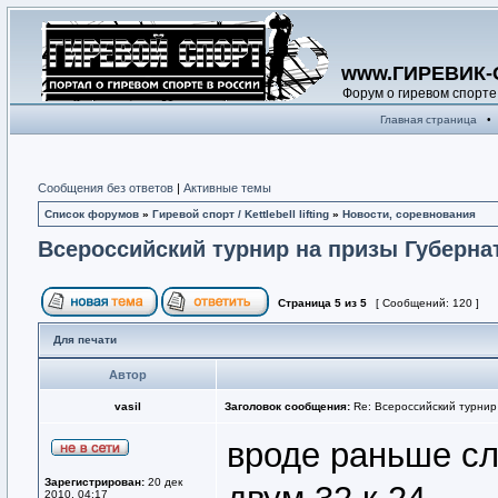
www.ГИРЕВИК-
Форум о гиревом спорте
Главная страница
•
Сообщения без ответов
|
Активные темы
Список форумов
»
Гиревой спорт / Kettlebell lifting
»
Новости, соревнования
Всероссийский турнир на призы Губерна
Страница
5
из
5
[ Сообщений: 120 ]
Для печати
Автор
vasil
Заголовок сообщения:
Re: Всероссийский турнир
вроде раньше с
Зарегистрирован:
20 дек
2010, 04:17