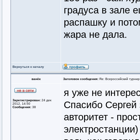
градуса в зале 
распашку и пото
жара не дала.
Вернуться к началу
ванёк
Заголовок сообщения:
Re: Всероссийский турнир
я уже не интере
Зарегистрирован:
24 дек
Спасибо Сергей 
2012, 14:50
Сообщения:
38
авторитет - прос
электростанции)