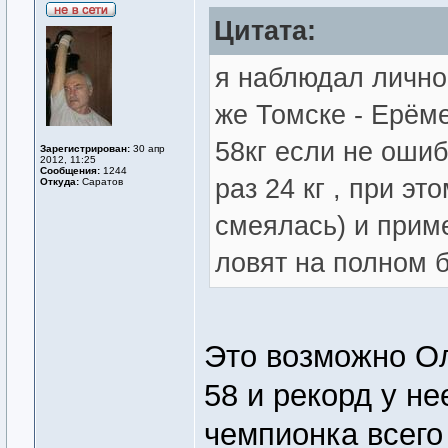
Цитата:
я наблюдал лично
же Томске - Ерём
58кг если не оши
Зарегистрирован:
30 апр
2012, 11:25
Сообщения:
1244
раз 24 кг , при эт
Откуда:
Саратов
смеялась) и приме
ловят на полном б
Это возможно Ол
58 и рекорд у не
чемпионка всего 