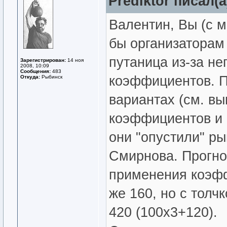
Prediktor писал(а
Валентин, Вы (с 
бы организаторам 
путаница из-за н
Зарегистрирован:
14 ноя
2008, 10:09
Сообщения:
483
коэффициентов. П
Откуда:
Рыбинск
вариантах (см. вы
коэффициентов и с
они "опустили" р
Смирнова. Прогно
применения коэфф
же 160, но с толч
420 (100х3+120).