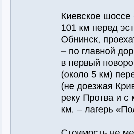
Киевское шоссе 
101 км перед эс
Обнинск, проеха
– по главной дор
в первый поворо
(около 5 км) пе
(не доезжая Крив
реку Протва и с 
км. – лагерь «По
Стоимость не ме