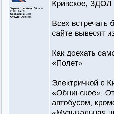
Кривское, ЗДОЛ 
Зарегистрирован:
08 июл
2009, 16:33
Сообщения:
468
Откуда:
Обнинск
Всех встречать 
сайте вывесят и
Как доехать сам
«Полет»
Электричкой с К
«Обнинское». От
автобусом, кром
«Музыкальная ш