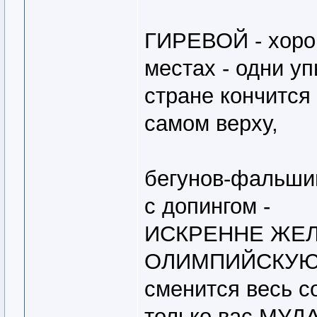
ГИРЕВОЙ - хорош
местах - одни уп
стране кончится
самом верху,
бегунов-фальши
с допингом -
ИСКРЕННЕ ЖЕЛ
ОЛИМПИЙСКУЮ П
сменится весь со
только вас МУ