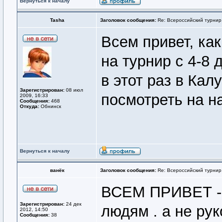
Вернуться к началу
Tasha
Заголовок сообщения:
Re: Всероссийский турнир
Всем привет, как
на турнир с 4-8
в этот раз в Ка
Зарегистрирован:
08 июл
посмотреть на н
2009, 16:33
Сообщения:
468
Откуда:
Обнинск
Вернуться к началу
ванёк
Заголовок сообщения:
Re: Всероссийский турнир
ВСЕМ ПРИВЕТ - 
Зарегистрирован:
24 дек
людям . а не рук
2012, 14:50
Сообщения:
38