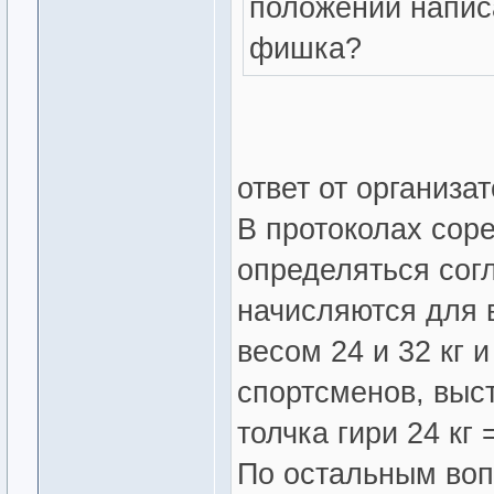
положении напис
фишка?
ответ от организат
В протоколах сор
определяться сог
начисляются для 
весом 24 и 32 кг 
спортсменов, высту
толчка гири 24 кг =
По остальным во