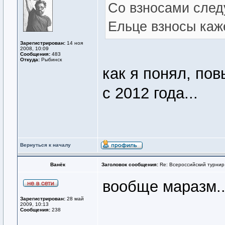
Со взносами след
Ельце взносы каж
Зарегистрирован:
14 ноя
2008, 10:09
Сообщения:
483
Откуда:
Рыбинск
как я понял, по
с 2012 года...
Вернуться к началу
Ванёк
Заголовок сообщения:
Re: Всероссийский турнир
вообще маразм..
Зарегистрирован:
28 май
2009, 10:13
Сообщения:
238