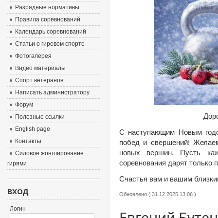
Разрядные нормативы
Правила соревнований
Календарь соревнований
Статьи о гиревом спорте
Фотогалерея
Видео материалы
Спорт ветеранов
Написать администратору
Форум
Дор
Полезные ссылки
English page
С наступающим Новым годом
Контакты
побед и свершений! Желаем
новых вершин. Пусть каж
Силовое жонглирование
соревнования дарят только 
гирями
Счастья вам и вашим близки
ВХОД
Обновлено ( 31.12.2025 13:06 )
Логин
Евгений Бутен