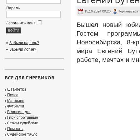
Пароль
15.10.2024 09:26
Администрат
Запомнить меня
Вышел новый юбиле
Гостем програм
Новосибирска, 8-к
Забыли пароль?
Забыли логин?
мира Евгений Буте
работе, мечтах и мн
ВСЕ ДЛЯ ГИРЕВИКОВ
Штангетки
Пояса
Магнезия
Футболки
Велосипедки
Гири спортивные
Столы судейские
Помосты
Судейское табло