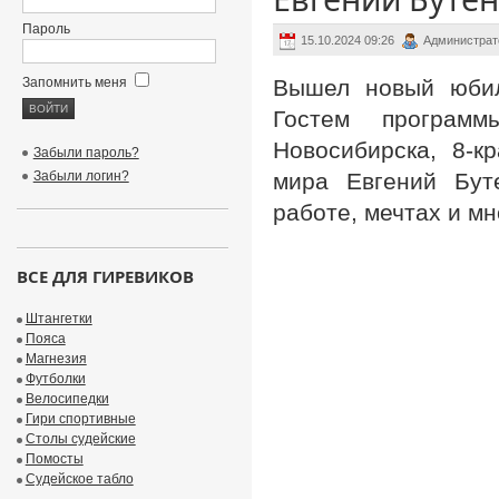
Пароль
15.10.2024 09:26
Администрат
Запомнить меня
Вышел новый юбиле
Гостем програм
Новосибирска, 8-к
Забыли пароль?
Забыли логин?
мира Евгений Буте
работе, мечтах и мн
ВСЕ ДЛЯ ГИРЕВИКОВ
Штангетки
Пояса
Магнезия
Футболки
Велосипедки
Гири спортивные
Столы судейские
Помосты
Судейское табло