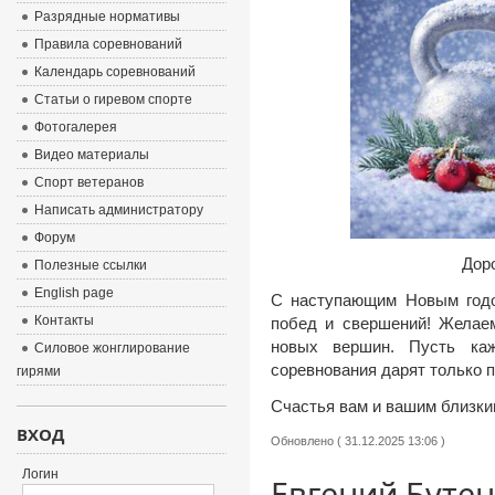
Разрядные нормативы
Правила соревнований
Календарь соревнований
Статьи о гиревом спорте
Фотогалерея
Видео материалы
Спорт ветеранов
Написать администратору
Форум
Дор
Полезные ссылки
English page
С наступающим Новым годом
Контакты
побед и свершений! Желаем
новых вершин. Пусть каж
Силовое жонглирование
соревнования дарят только 
гирями
Счастья вам и вашим близки
ВХОД
Обновлено ( 31.12.2025 13:06 )
Логин
Евгений Бутен