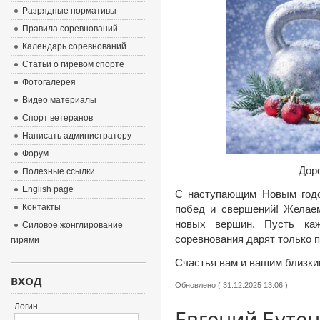
Разрядные нормативы
Правила соревнований
Календарь соревнований
Статьи о гиревом спорте
Фотогалерея
Видео материалы
Спорт ветеранов
Написать администратору
Форум
Дор
Полезные ссылки
English page
С наступающим Новым годом
Контакты
побед и свершений! Желаем
новых вершин. Пусть каж
Силовое жонглирование
соревнования дарят только 
гирями
Счастья вам и вашим близки
ВХОД
Обновлено ( 31.12.2025 13:06 )
Логин
Евгений Бутен