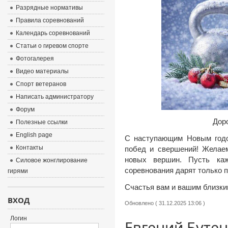
Разрядные нормативы
Правила соревнований
Календарь соревнований
Статьи о гиревом спорте
Фотогалерея
Видео материалы
Спорт ветеранов
Написать администратору
Форум
Дор
Полезные ссылки
English page
С наступающим Новым годом
Контакты
побед и свершений! Желаем
новых вершин. Пусть каж
Силовое жонглирование
соревнования дарят только 
гирями
Счастья вам и вашим близки
ВХОД
Обновлено ( 31.12.2025 13:06 )
Логин
Евгений Бутен