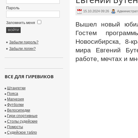
Пароль
15.10.2024 09:26
Администрат
Запомнить меня
Вышел новый юбиле
Гостем програм
Новосибирска, 8-к
Забыли пароль?
Забыли логин?
мира Евгений Буте
работе, мечтах и мн
ВСЕ ДЛЯ ГИРЕВИКОВ
Штангетки
Пояса
Магнезия
Футболки
Велосипедки
Гири спортивные
Столы судейские
Помосты
Судейское табло