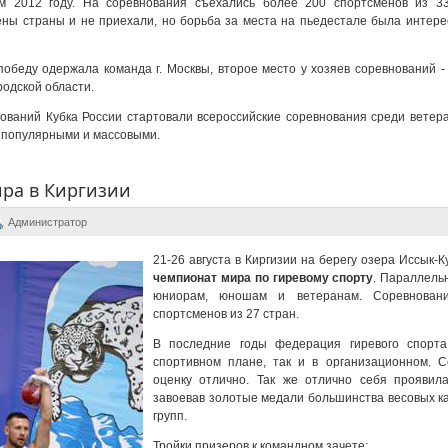
м 2012 году. На соревнования съехались более 200 спортсменов из 33
ны страны и не приехали, но борьба за места на пьедестале была интерес
победу одержала команда г. Москвы, второе место у хозяев соревнований -
ородской области.
ований Кубка России стартовали всероссийские соревнования среди ветера
е популярными и массовыми.
ра в Киргизии
Администратор
21-26 августа в Киргизии на берегу озера Иссык-
чемпионат мира по гиревому спорту
. Параллель
юниорам, юношам и ветеранам. Соревнован
спортсменов из 27 стран.
В последние годы федерация гиревого спорта
спортивном плане, так и в организационном. 
оценку отлично. Так же отлично себя проявила
завоевав золотые медали большинства весовых ка
групп.
Тройки призеров к командном зачете: