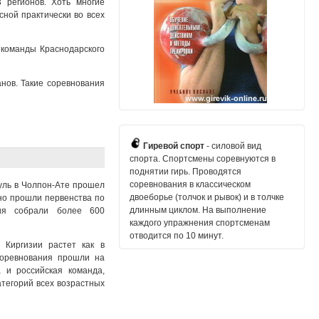
 регионов. Хоть многие
ной практически во всех
 команды Краснодарского
нов. Такие соревнования
Гиревой спорт
- силовой вид
спорта. Спортсмены соревнуются в
поднятии гирь. Проводятся
соревнования в классическом
Куль в Чолпон-Ате прошел
двоеборье (толчок и рывок) и в толчке
но прошли первенства по
длинным циклом. На выполнение
ия собрали более 600
каждого упражнения спортсменам
отводится по 10 минут.
 Киргизии растет как в
Соревнования прошли на
 и российская команда,
тегорий всех возрастных