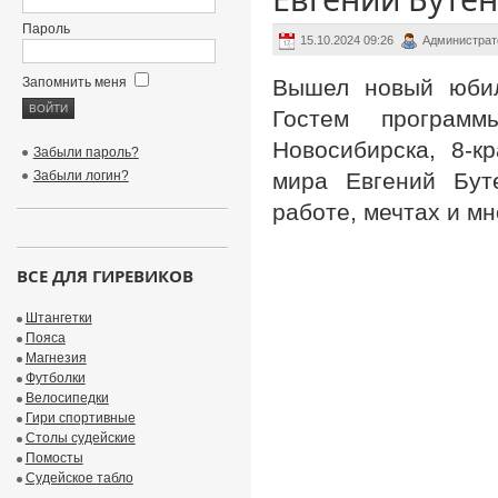
Пароль
15.10.2024 09:26
Администрат
Запомнить меня
Вышел новый юбиле
Гостем програм
Новосибирска, 8-к
Забыли пароль?
Забыли логин?
мира Евгений Буте
работе, мечтах и мн
ВСЕ ДЛЯ ГИРЕВИКОВ
Штангетки
Пояса
Магнезия
Футболки
Велосипедки
Гири спортивные
Столы судейские
Помосты
Судейское табло