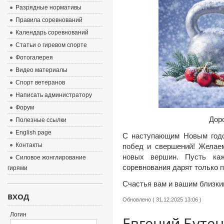
Разрядные нормативы
Правила соревнований
Календарь соревнований
Статьи о гиревом спорте
Фотогалерея
Видео материалы
Спорт ветеранов
Написать администратору
Форум
Дор
Полезные ссылки
English page
С наступающим Новым годом
Контакты
побед и свершений! Желаем
новых вершин. Пусть каж
Силовое жонглирование
соревнования дарят только 
гирями
Счастья вам и вашим близки
ВХОД
Обновлено ( 31.12.2025 13:06 )
Логин
Евгений Бутен