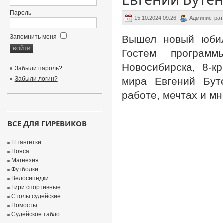
Пароль
15.10.2024 09:26
Администрат
Запомнить меня
Вышел новый юбиле
Гостем програм
Новосибирска, 8-к
Забыли пароль?
Забыли логин?
мира Евгений Буте
работе, мечтах и мн
ВСЕ ДЛЯ ГИРЕВИКОВ
Штангетки
Пояса
Магнезия
Футболки
Велосипедки
Гири спортивные
Столы судейские
Помосты
Судейское табло