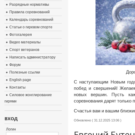
Разрядные нормативы
Правила соревнований
Календарь соревнований
Статьи о гиревом спорте
Фотогалерея
Видео материалы
Спорт ветеранов
Написать администратору
Форум
Дор
Полезные ссылки
English page
С наступающим Новым годом
Контакты
побед и свершений! Желаем
новых вершин. Пусть каж
Силовое жонглирование
соревнования дарят только 
гирями
Счастья вам и вашим близки
ВХОД
Обновлено ( 31.12.2025 13:06 )
Логин
Евгений Бутен