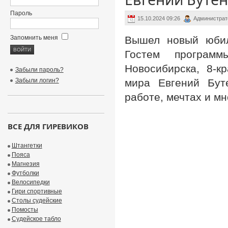
Пароль
15.10.2024 09:26
Администрат
Запомнить меня
Вышел новый юбиле
Гостем програм
Новосибирска, 8-к
Забыли пароль?
Забыли логин?
мира Евгений Буте
работе, мечтах и мн
ВСЕ ДЛЯ ГИРЕВИКОВ
Штангетки
Пояса
Магнезия
Футболки
Велосипедки
Гири спортивные
Столы судейские
Помосты
Судейское табло