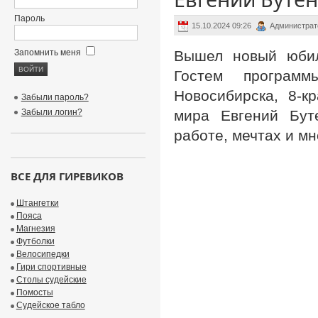
Пароль
15.10.2024 09:26
Администрат
Запомнить меня
Вышел новый юбиле
Гостем програм
Новосибирска, 8-к
Забыли пароль?
Забыли логин?
мира Евгений Буте
работе, мечтах и мн
ВСЕ ДЛЯ ГИРЕВИКОВ
Штангетки
Пояса
Магнезия
Футболки
Велосипедки
Гири спортивные
Столы судейские
Помосты
Судейское табло