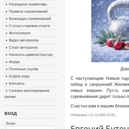
Разрядные нормативы
Правила соревнований
Календарь соревнований
Статьи о гиревом спорте
Фотогалерея
Видео материалы
Спорт ветеранов
Написать администратору
Форум
Дор
Полезные ссылки
English page
С наступающим Новым годом
Контакты
побед и свершений! Желаем
новых вершин. Пусть каж
Силовое жонглирование
соревнования дарят только 
гирями
Счастья вам и вашим близки
ВХОД
Обновлено ( 31.12.2025 13:06 )
Логин
Евгений Бутен