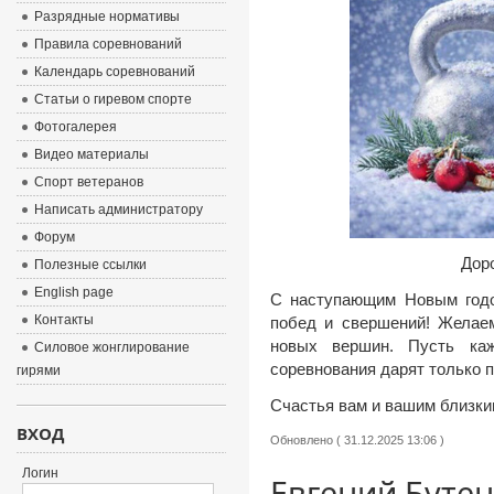
Разрядные нормативы
Правила соревнований
Календарь соревнований
Статьи о гиревом спорте
Фотогалерея
Видео материалы
Спорт ветеранов
Написать администратору
Форум
Дор
Полезные ссылки
English page
С наступающим Новым годом
Контакты
побед и свершений! Желаем
новых вершин. Пусть каж
Силовое жонглирование
соревнования дарят только 
гирями
Счастья вам и вашим близки
ВХОД
Обновлено ( 31.12.2025 13:06 )
Логин
Евгений Бутен