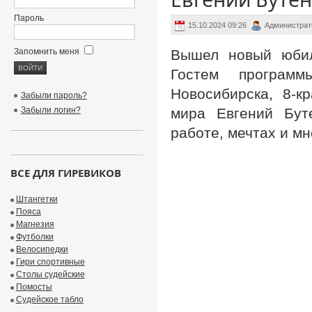
Пароль
15.10.2024 09:26
Администрат
Запомнить меня
Вышел новый юбиле
Гостем програм
Новосибирска, 8-к
Забыли пароль?
Забыли логин?
мира Евгений Буте
работе, мечтах и мн
ВСЕ ДЛЯ ГИРЕВИКОВ
Штангетки
Пояса
Магнезия
Футболки
Велосипедки
Гири спортивные
Столы судейские
Помосты
Судейское табло