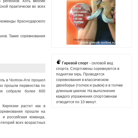
 регионов. Хоть многие
ной практически во всех
 команды Краснодарского
нов. Такие соревнования
Гиревой спорт
- силовой вид
спорта. Спортсмены соревнуются в
поднятии гирь. Проводятся
соревнования в классическом
Куль в Чолпон-Ате прошел
двоеборье (толчок и рывок) и в толчке
но прошли первенства по
длинным циклом. На выполнение
ия собрали более 600
каждого упражнения спортсменам
отводится по 10 минут.
 Киргизии растет как в
Соревнования прошли на
 и российская команда,
тегорий всех возрастных