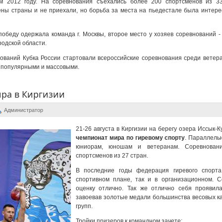
м 2012 году. На соревнования съехались более 200 спортсменов из 33
ны страны и не приехали, но борьба за места на пьедестале была интерес
победу одержала команда г. Москвы, второе место у хозяев соревнований -
ородской области.
ований Кубка России стартовали всероссийские соревнования среди ветера
е популярными и массовыми.
ра в Киргизии
Администратор
21-26 августа в Киргизии на берегу озера Иссык-
чемпионат мира по гиревому спорту
. Параллель
юниорам, юношам и ветеранам. Соревнован
спортсменов из 27 стран.
В последние годы федерация гиревого спорта
спортивном плане, так и в организационном. 
оценку отлично. Так же отлично себя проявила
завоевав золотые медали большинства весовых ка
групп.
Тройки призеров к командном зачете: