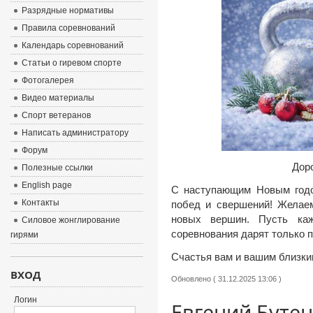
Разрядные нормативы
Правила соревнований
Календарь соревнований
Статьи о гиревом спорте
Фотогалерея
Видео материалы
Спорт ветеранов
Написать администратору
Форум
Дор
Полезные ссылки
English page
С наступающим Новым годом
Контакты
побед и свершений! Желаем
новых вершин. Пусть каж
Силовое жонглирование
соревнования дарят только 
гирями
Счастья вам и вашим близки
ВХОД
Обновлено ( 31.12.2025 13:06 )
Логин
Евгений Бутен