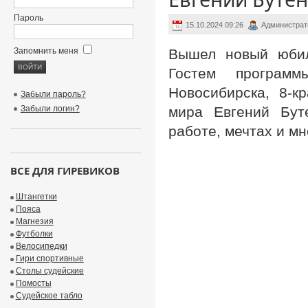
Пароль
15.10.2024 09:26
Администрат
Запомнить меня
Вышел новый юбиле
Гостем програм
Новосибирска, 8-к
Забыли пароль?
Забыли логин?
мира Евгений Буте
работе, мечтах и мн
ВСЕ ДЛЯ ГИРЕВИКОВ
Штангетки
Пояса
Магнезия
Футболки
Велосипедки
Гири спортивные
Столы судейские
Помосты
Судейское табло