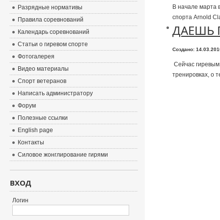
В начале марта 
Разрядные нормативы
спорта Arnold Cl
Правила соревнований
ДАЕШЬ 
Календарь соревнований
Статьи о гиревом спорте
Создано: 14.03.20
Фотогалерея
Сейчас гиревым 
Видео материалы
тренировках, о т
Спорт ветеранов
Написать администратору
Форум
Полезные ссылки
English page
Контакты
Силовое жонглирование гирями
ВХОД
Логин