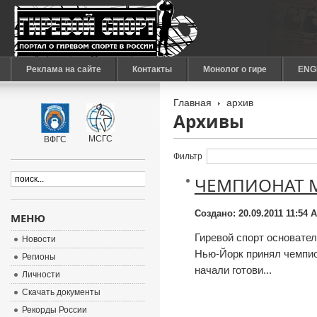
Реклама на сайте
Контакты
Монолог о гире
ENG
Главная
архив
Архивы
МСГС
ВФГС
Фильтр
ЧЕМПИОНАТ 
Создано: 20.09.2011 11:54
А
МЕНЮ
Гиревой спорт основател
Новости
Нью-Йорк принял чемпио
Регионы
начали готови...
Личности
Скачать документы
Рекорды России