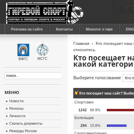
Реклама на сайте
Контакты
Монолог о гире
ENG
Главная
Кто посещает наш с
относитесь.
Кто посещает н
МСГС
ВФГС
какой категори
Выберите голосование
МЕНЮ
Кто посещает наш сайт? Выбер
Новости
Спортсмен
Регионы
1242
66.9%
Личности
Болельщик
Скачать документы
294
15.8%
Рекорды России
Спортсмен/тренер