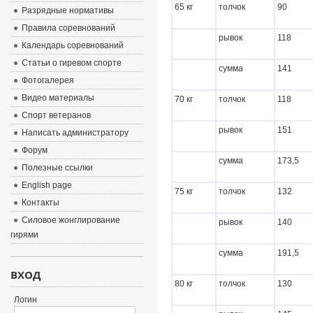
65 кг
толчок
90
Разрядные нормативы
Правила соревнований
рывок
118
Календарь соревнований
Статьи о гиревом спорте
сумма
141
Фотогалерея
Видео материалы
70 кг
толчок
118
Спорт ветеранов
рывок
151
Написать администратору
Форум
сумма
173,5
Полезные ссылки
English page
75 кг
толчок
132
Контакты
Силовое жонглирование
рывок
140
гирями
сумма
191,5
ВХОД
80 кг
толчок
130
Логин