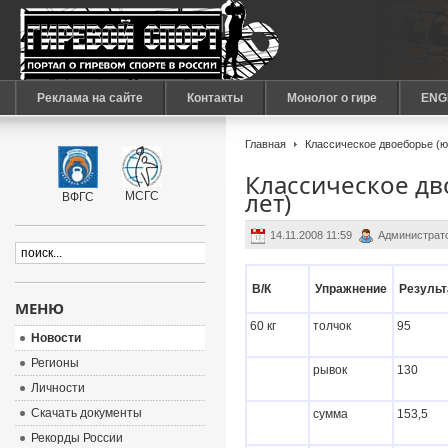
Реклама на сайте
Контакты
Монолог о гире
ENG
Главная
Классическое двоеборье (ю
Классическое дв
лет)
МСГС
ВФГС
14.11.2008 11:59
Администрат
В/К
Упражнение
Результ
МЕНЮ
60 кг
толчок
95
Новости
Регионы
рывок
130
Личности
Скачать документы
сумма
153,5
Рекорды России